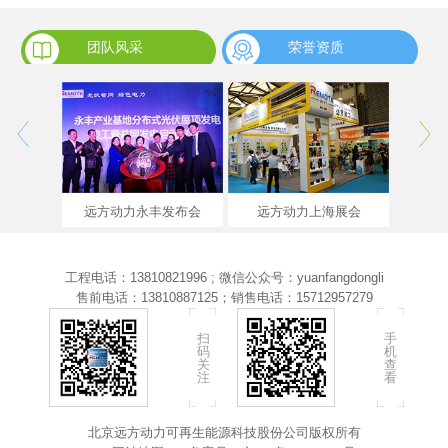
团队风采
荣誉资质
远方动力永丰发布会
远方动力上海展会
工程电话：13810821996 ; 微信公众号：yuanfangdongli
售前电话：13810887125；销售电话：15712957279
扫
手
码
机
关
查
注
看
北京远方动力可再生能源科技股份公司版权所有