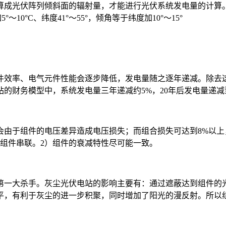
算成光伏阵列倾斜面的辐射量，才能进行光伏系统发电量的计算
～10°C、纬度41°～55°，倾角等于纬度加10°～15°
组件效率、电气元件性能会逐步降低，发电量随之逐年递减。除去
的财务模型中，系统发电量三年递减约5%，20年后发电量递减到
由于组件的电压差异造成电压损失；而组合损失可达到8%以上
组件串联。2）组件的衰减特性尽可能一致。
第一大杀手。灰尘光伏电站的影响主要有：通过遮蔽达到组件的
平，有利于灰尘的进一步积聚，同时增加了阳光的漫反射。所以