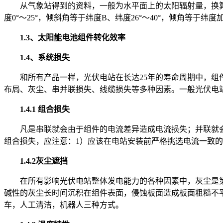
从气象站得到的资料，一般为水平面上的太阳辐射量，换
度0°～25°，倾斜角等于纬度B、纬度26°～40°，倾角等于纬度加5°
1.3、太阳能电池组件转化效率
1.4、系统损失
和所有产品一样，光伏电站在长达25年的寿命周期中，
布局、灰尘、串并联损失、线缆损失等多种因素。一般光伏电站
1.4.1 组合损失
凡是串联就会由于组件的电流差异造成电流损失；并联就会
组合损失，应注意：1）应该在电站安装前严格挑选电流一致的
1.4.2灰尘遮挡
在所有影响光伏电站整体发电能力的各种因素中，灰尘是
碱性的灰尘长时间沉积在组件表面，侵蚀板面造成板面粗糙不
车，人工清洁，机器人三种方式。