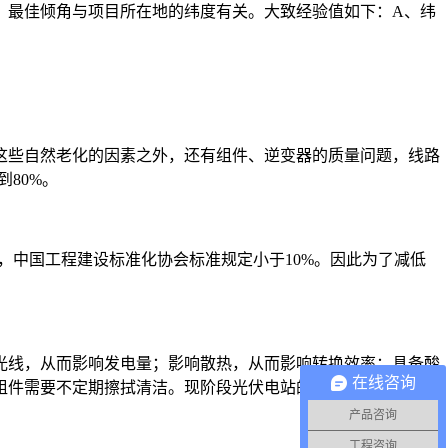
。最佳倾角与项目所在地的纬度有关。大致经验值如下：A、纬
这些自然老化的因素之外，还有组件、逆变器的质量问题，线路
80%。
，中国工程建设标准化协会标准规定小于10%。因此为了减低
光线，从而影响发电量；影响散热，从而影响转换效率；具备酸
在线咨询
组件需要不定期擦拭清洁。现阶段光伏电站的清洁主要有，洒水
产品咨询
工程咨询