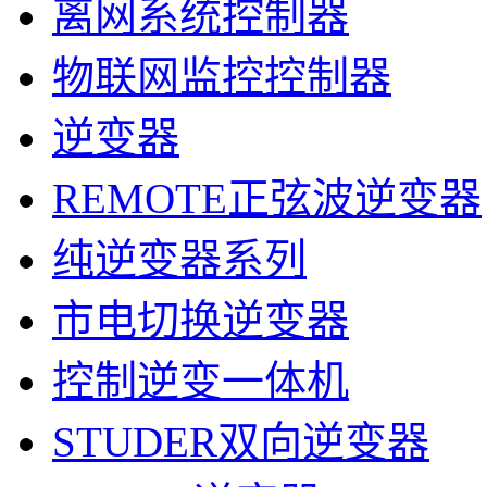
离网系统控制器
物联网监控控制器
逆变器
REMOTE正弦波逆变器
纯逆变器系列
市电切换逆变器
控制逆变一体机
STUDER双向逆变器