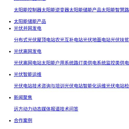
太阳能控制器
太阳能逆变器
太阳能储能产品
太阳能智慧路
太阳能储能产品
光伏并网发电
分布式光伏屋顶电站
农光互补电站
光伏地面电站
光伏扶贫
光伏离网发电
光伏离网电站
太阳能户用系统
路灯类供电系统
监控类供电
光伏智能运维
光伏电站技术咨询与培训
光伏电站智能化运维
光伏电站检
新闻聚焦
远方动力动态
媒体报道
技术问答
合作案例