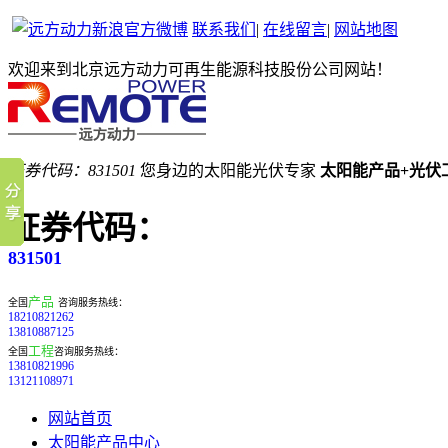
联系我们
|
在线留言
|
网站地图
欢迎来到北京远方动力可再生能源科技股份公司网站！
证券代码：831501
您身边的太阳能光伏专家
太阳能产品+光伏
证券代码：
831501
产品
全国
咨询服务热线：
18210821262
13810887125
工程
全国
咨询服务热线：
13810821996
13121108971
网站首页
太阳能产品中心