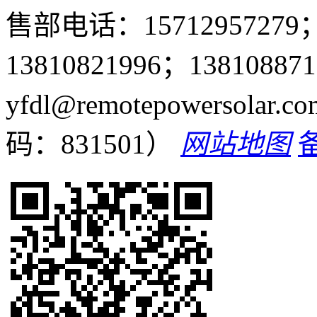
售部电话：15712957279；
13810821996；13810887
yfdl@remotepowersolar.co
码：831501）
网站地图