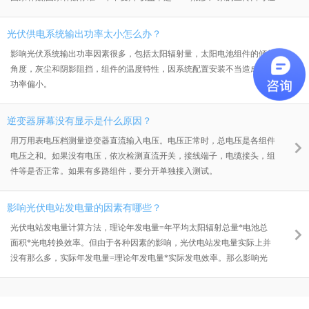
老百姓动心，但是很多疑虑也产生了......农村家庭屋顶上安装光伏板，有
很多好多，简单和大家分享下：告诉您家庭安装光伏电站的4大理由
光伏供电系统输出功率太小怎么办？
影响光伏系统输出功率因素很多，包括太阳辐射量，太阳电池组件的倾斜
角度，灰尘和阴影阻挡，组件的温度特性，因系统配置安装不当造成系统
功率偏小。
逆变器屏幕没有显示是什么原因？
用万用表电压档测量逆变器直流输入电压。电压正常时，总电压是各组件
电压之和。如果没有电压，依次检测直流开关，接线端子，电缆接头，组
件等是否正常。如果有多路组件，要分开单独接入测试。
影响光伏电站发电量的因素有哪些？
光伏电站发电量计算方法，理论年发电量=年平均太阳辐射总量*电池总
面积*光电转换效率。但由于各种因素的影响，光伏电站发电量实际上并
没有那么多，实际年发电量=理论年发电量*实际发电效率。那么影响光
伏电站发电量有哪些因素？以下是我结合日常的设计以及施工经验，给大
家讲一讲分布式电站发电量的一些基础常识。