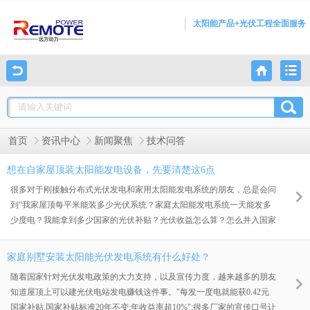
太阳能产品+光伏工程全面服务
首页
资讯中心
新闻聚焦
技术问答
想在自家屋顶装太阳能发电设备，先要清楚这6点
很多对于刚接触分布式光伏发电和家用太阳能发电系统的朋友，总是会问
到“我家屋顶每平米能装多少光伏系统？家庭太阳能发电系统一天能发多
少度电？我能拿到多少国家的光伏补贴？光伏收益怎么算？怎么并入国家
电网？”等等问题，所以安装家用太阳能发电系统，需要熟悉一下6大基本
知识.(装机容量、发电量、光伏补贴、并网申请、建光伏电站、并网验
家庭别墅安装太阳能光伏发电系统有什么好处？
收)。
随着国家针对光伏发电政策的大力支持，以及宣传力度，越来越多的朋友
知道屋顶上可以建光伏电站发电赚钱这件事。"每发一度电就能获0.42元
国家补贴,国家补贴标准20年不变;年收益率超10%";很多厂家的宣传口号让