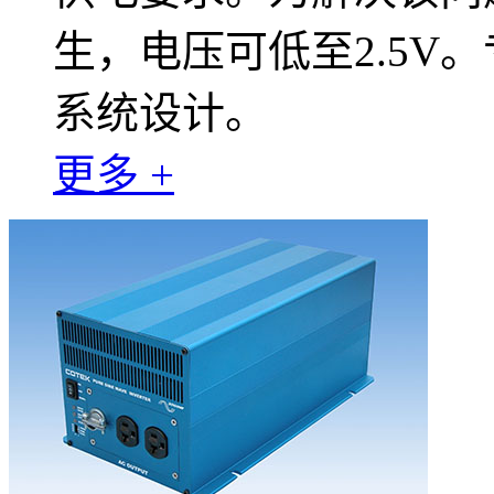
生，电压可低至2.5V。专
系统设计。
更多 +