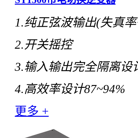
1.
纯正弦波输出(失真率<
2.
开关摇控
3.
输入输出完全隔离设
4.
高效率设计87~94%
更多 +