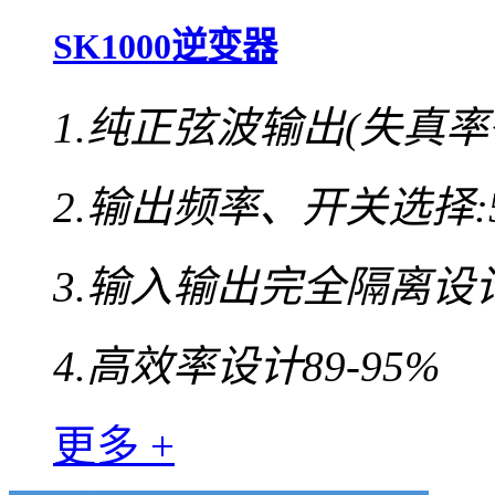
SK1000逆变器
1.
纯正弦波输出(失真率<
2.
输出频率、开关选择:50
3.
输入输出完全隔离设
4.
高效率设计89-95%
更多 +