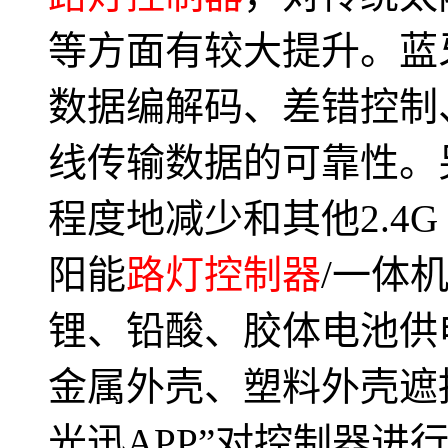
等方面有较大提升。蓝
数据编解码、差错控制
线传输数据的可靠性。
程度地减少和其他2.4G
阳能
路灯控制器
/一体
锂、铅酸、胶体电池供
金属外壳、塑料外壳遮
光迅APP”对控制器进