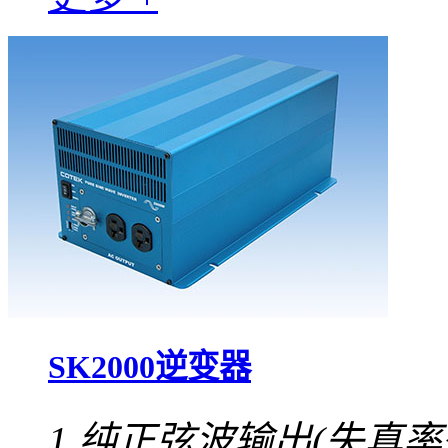
SK2000逆变器
1.
纯正弦波输出(失真率<