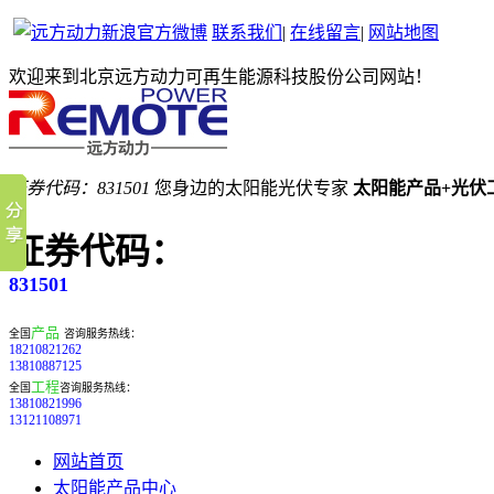
联系我们
|
在线留言
|
网站地图
欢迎来到北京远方动力可再生能源科技股份公司网站！
证券代码：831501
您身边的太阳能光伏专家
太阳能产品+光伏
证券代码：
831501
产品
全国
咨询服务热线：
18210821262
13810887125
工程
全国
咨询服务热线：
13810821996
13121108971
网站首页
太阳能产品中心