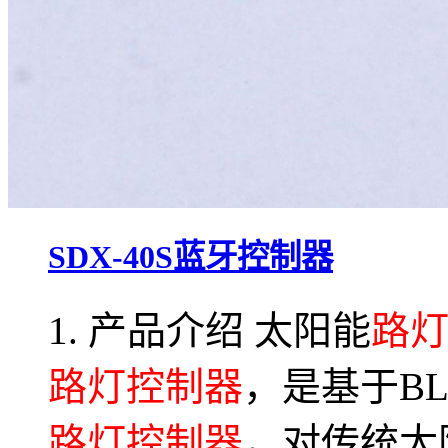
SDX-40S蓝牙控制器
1. 产品介绍 太阳能
路
路灯控制器
，是基于BLE
路灯控制器
，对传统太