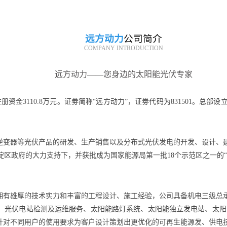
远方动力
公司简介
COMPANY INTRODUCTION
远方动力——您身边的太阳能光伏专家
册资金3110.8万元。证劵简称“远方动力”，证劵代码为831501。
逆变器等光伏产品的研发、生产销售以及分布式光伏发电的开发、设计、
在海淀区政府的大力支持下，并获批成为国家能源局第一批18个示范区之一
拥有雄厚的技术实力和丰富的工程设计、施工经验，公司具备机电三级总
、光伏电站检测及运维服务、太阳能路灯系统、太阳能独立发电站、太阳能
针对不同用户的使用要求为客户设计策划出更优化的可再生能源发、供电技