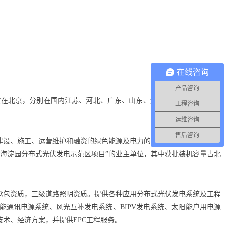
在线咨询
产品咨询
总部设立在北京，分别在国内江苏、河北、广东、山东、辽宁，国外阿根廷、巴
工程咨询
运维咨询
售后咨询
建设、施工、运营维护和融资的绿色能源及电力的解决方案提供商。我们
的“海淀园分布式光伏发电示范区项目”的业主单位，其中获批装机容量占北
承包资质，三级道路照明资质。提供各种应用分布式光伏发电系统及工程
通讯电源系统、风光互补发电系统、BIPV发电系统、太阳能户用电源
术、经济方案，并提供EPC工程服务。